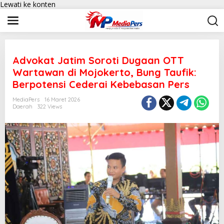
Lewati ke konten
Advokat Jatim Soroti Dugaan OTT
Wartawan di Mojokerto, Bung Taufik:
Berpotensi Cederai Kebebasan Pers
MediaPers
16 Maret 2026
Daerah
322 Views