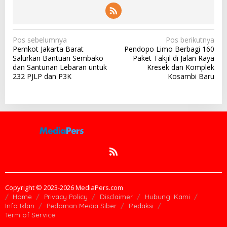
N
Pos sebelumnya
Pos berikutnya
Pemkot Jakarta Barat
Pendopo Limo Berbagi 160
a
Salurkan Bantuan Sembako
Paket Takjil di Jalan Raya
v
dan Santunan Lebaran untuk
Kresek dan Komplek
232 PJLP dan P3K
Kosambi Baru
i
g
a
s
i
p
o
s
Copyright © 2023-2026 MediaPers.com
Home
Privacy Policy
Disclaimer
Hubungi Kami
Info Iklan
Pedoman Media Siber
Redaksi
Term of Service