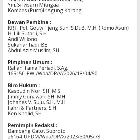
I
Ym. Srivisarn Mitngaa
A
Kombes (Purn)Ir.Agung Karang
P
E
R
Dewan Pembina :
S
KRT. Pdt. Gouw Tjeng Sun, S.Dt.B, M.H. (Romo Asun)
H. Lili Sutarli, S.H.
Andi Wijiono
Sukahar hadi. BE
Abdul Aziz Muslim, SH
Pimpinan Umum :
Rafian Tama Periadi, S.Ag.
165156-PWI/Wda/DP/V/2026/18/04/90
Biro Hukum :
Kaspudin Nor, SH, M.Si
Jimmy Gunawan, SH, MH
Johanes V. Sulu, S.H, M.H.
Fahri & Partners, S.H
Ken Kholid, SH
Pemimpin Redaksi :
Bambang Gatot Subroto
26164-UPDM/Wda/DP/X/2023/30/05/78