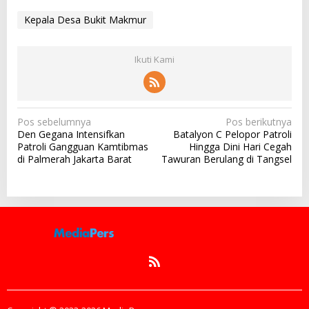
Kepala Desa Bukit Makmur
Ikuti Kami
N
Pos sebelumnya
Pos berikutnya
Den Gegana Intensifkan
Batalyon C Pelopor Patroli
a
Patroli Gangguan Kamtibmas
Hingga Dini Hari Cegah
v
di Palmerah Jakarta Barat
Tawuran Berulang di Tangsel
i
g
a
s
i
p
o