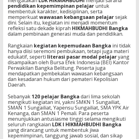
mengatakan
LDK HIKMAHBUDHI
menjadi sarana
pendidikan kepemimpinan pelajar
untuk
membentuk karakter, kedisiplinan, serta
memperkuat
wawasan kebangsaan pelajar
sejak
dini. Selain itu, kegiatan ini menjadi momentum
refleksi satu dekade kiprah
HIKMAHBUDHI Bangka
dalam pembinaan generasi muda dan pendidikan.
Rangkaian
kegiatan kepemudaan Bangka
ini tidak
hanya diisi seremoni pembukaan, tetapi juga materi
edukatif, seperti
literasi pasar modal pelajar
yang
disampaikan oleh Bursa Efek Indonesia (BEI) Kantor
Perwakilan Bangka Belitung. Peserta juga
mendapatkan pembekalan wawasan kebangsaan
dan kesadaran hukum dari pemateri Kepolisian
Daerah.
Sebanyak
120 pelajar Bangka
dari lima sekolah
mengikuti kegiatan ini, yakni SMKN 1 Sungailiat,
SMAN 1 Sungailiat, Yapensu Sungailiat, SMA YPK Air
Kenanga, dan SMAN 1 Pemali. Para peserta
menunjukkan antusiasme tinggi selama mengikuti
seluruh rangkaian
LDK I HIKMAHBUDHI Bangka
yang dirancang untuk membentuk jiwa
kepemimpinan, tanggung jawab sosial, dan sikap