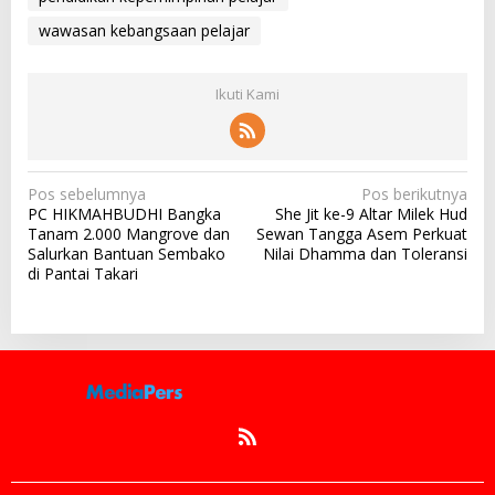
wawasan kebangsaan pelajar
Ikuti Kami
N
Pos sebelumnya
Pos berikutnya
PC HIKMAHBUDHI Bangka
She Jit ke-9 Altar Milek Hud
a
Tanam 2.000 Mangrove dan
Sewan Tangga Asem Perkuat
v
Salurkan Bantuan Sembako
Nilai Dhamma dan Toleransi
di Pantai Takari
i
g
a
s
i
p
o