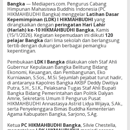
Bangka
— Mediapers.com. Pengurus Cabang
Himpunan Mahasiswa Buddhis Indonesia (PC
HIKMAHBUDHI Bangka) menggelar
Latihan Dasar
Kepemimpinan (LDK) I HIKMAHBUDHI
yang
dirangkaikan dengan
peringatan Hari Lahir
(Harlah) ke-10 HIKMAHBUDHI Bangka
, Kamis
(15/1/2026). Kegiatan kepemudaan ini diikuti
120
pelajar Bangka
dari lima sekolah dan berlangsung
tertib dengan dukungan berbagai pemangku
kepentingan.
Pembukaan
LDK I Bangka
dilakukan oleh Staf Ahli
Gubernur Kepulauan Bangka Belitung Bidang
Ekonomi, Keuangan, dan Pembangunan, Eko
Kurniawan, S.Sos., M.Si. Sejumlah pejabat turut hadir,
di antaranya Kapolres Bangka AKBP Deddy Dwitiya
Putra, S.H., S.I.K., Pelaksana Tugas Staf Ahli Bupati
Bangka Bidang Pemerintahan dan Politik Dalyan
Amrie, Sekretaris Umum II Pengurus Pusat
HIKMAHBUDHI Annastasya Astrid Lidya Wijaya, S.Ak.,
serta Penyelenggara Bimas Buddha Kementerian
Agama Kabupaten Bangka, Sarjono, S.Ag.
Ketua
PC HIKMAHBUDHI Bangka
, Silvie Chestella,