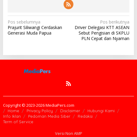
N
Pos sebelumnya
Pos berikutnya
Prajurit Siliwangi Cerdaskan
Driver Delegasi KTT ASEAN
a
Generasi Muda Papua
Sebut Pengisian di SKPLU
v
PLN Cepat dan Nyaman
i
g
a
s
i
p
o
s
Copyright © 2023-2026 MediaPers.com
Home
Privacy Policy
Disclaimer
Hubungi Kami
Info Iklan
Pedoman Media Siber
Redaksi
Term of Service
Versi Non AMP