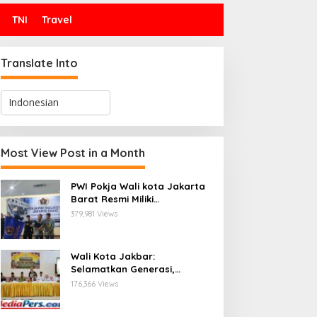
TNI
Travel
Translate Into
Most View Post in a Month
PWI Pokja Wali kota Jakarta
Barat Resmi Miliki
Kepengurusan dan
379,981 Views
Sekretariat Baru, Saat Enam
Tokoh Agama Bersatu
Mendoakan : Pelantikan yang
Wali Kota Jakbar:
Sarat Makna
Selamatkan Generasi,
Hentikan Bullying dan
176,366 Views
Stunting