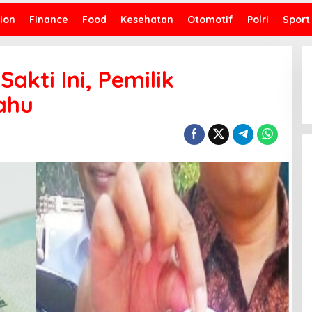
ion
Finance
Food
Kesehatan
Otomotif
Polri
Sport
akti Ini, Pemilik
ahu