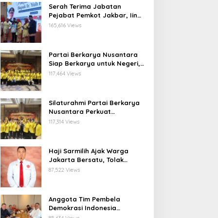
Serah Terima Jabatan
Pejabat Pemkot Jakbar, Iin
Mutmainnah: Mutasi Adalah
165,616 Views
Proses Regenerasi untuk
Perkuat Pelayanan Publik
Partai Berkarya Nusantara
Siap Berkarya untuk Negeri,
Kawal Program Prabowo dan
117,464 Views
Dorong Kesejahteraan
Masyarakat
Silaturahmi Partai Berkarya
Nusantara Perkuat
Konsolidasi Organisasi dan
117,314 Views
Komitmen Dukung Program
Pemerintahan Prabowo
Gibran
Haji Sarmilih Ajak Warga
Jakarta Bersatu, Tolak
Provokasi Pasca keributan di
87,522 Views
Matraman
Anggota Tim Pembela
Demokrasi Indonesia
Apresiasi Peringatan 30