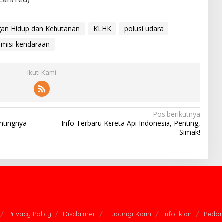
gan Hidup dan Kehutanan
KLHK
polusi udara
 emisi kendaraan
Ikuti Kami
Pos berikutnya
ntingnya
Info Terbaru Kereta Api Indonesia, Penting,
Simak!
Privacy Policy
Disclaimer
Hubungi Kami
Info Iklan
Pedom