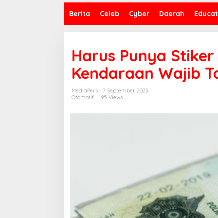
Berita
Celeb
Cyber
Daerah
Educat
Harus Punya Stiker S
Kendaraan Wajib T
MediaPers
7 September 2023
Otomotif
195 Views