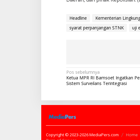
Headline
Kementerian Lingkun
syarat perpanjangan STNK
uji
N
Pos sebelumnya
Ketua MPR RI Bamsoet Ingatkan Pe
a
Sistem Surveilans Terintegrasi
v
i
g
a
s
i
Copyright © 2023-2026 MediaPers.com
Home