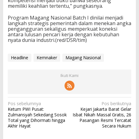
kompetensi menjadi bukti bahwa seseorang
memiliki keahlian tertentu,” pungkasnya.
Program Magang Nasional Batch I dinilai menjadi
langkah strategis pemerintah dalam menekan angka
pengangguran sekaligus memperkuat koneksi
antara lulusan pencari kerja dengan kebutuhan
nyata dunia industri.(red/DSR/tim)
Headline
Kemnaker
Magang Nasional
Ikuti Kami
N
Pos sebelumnya
Pos berikutnya
Ketum PWI Pusat:
Kejari Jakarta Barat Gelar
a
Zulmansyah Sekedang Sosok
Isbat Nikah Massal Gratis, 26
v
Total yang Dihormati hingga
Pasangan Resmi Tercatat
Akhir Hayat
Secara Hukum
i
g