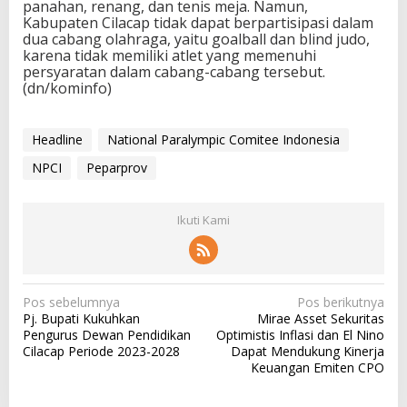
panahan, renang, dan tenis meja. Namun,
Kabupaten Cilacap tidak dapat berpartisipasi dalam
dua cabang olahraga, yaitu goalball dan blind judo,
karena tidak memiliki atlet yang memenuhi
persyaratan dalam cabang-cabang tersebut.
(dn/kominfo)
Headline
National Paralympic Comitee Indonesia
NPCI
Peparprov
Ikuti Kami
N
Pos sebelumnya
Pos berikutnya
Pj. Bupati Kukuhkan
Mirae Asset Sekuritas
a
Pengurus Dewan Pendidikan
Optimistis Inflasi dan El Nino
v
Cilacap Periode 2023-2028
Dapat Mendukung Kinerja
Keuangan Emiten CPO
i
g