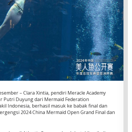
sember – Clara Xintia, pendiri Meracle Academy
ur Putri Duyung dari Mermaid Federation
akil Indonesia, berhasil masuk ke babak final dan
 bergengsi 2024 China Mermaid Open Grand Final dan