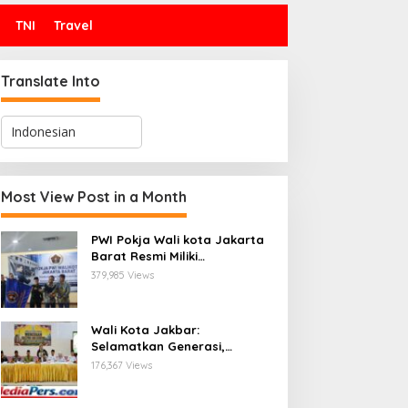
TNI
Travel
Translate Into
Most View Post in a Month
PWI Pokja Wali kota Jakarta
Barat Resmi Miliki
Kepengurusan dan
379,985 Views
Sekretariat Baru, Saat Enam
Tokoh Agama Bersatu
Mendoakan : Pelantikan yang
Wali Kota Jakbar:
Sarat Makna
Selamatkan Generasi,
Hentikan Bullying dan
176,367 Views
Stunting