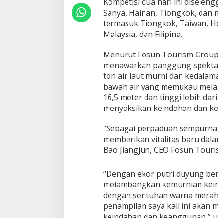
Kompetisi dua hari ini diseleng
Sanya, Hainan, Tiongkok, dan me
termasuk Tiongkok, Taiwan, Ho
Malaysia, dan Filipina.
Menurut Fosun Tourism Group, 
menawarkan panggung spektaku
ton air laut murni dan kedala
bawah air yang memukau melalu
16,5 meter dan tinggi lebih d
menyaksikan keindahan dan k
“Sebagai perpaduan sempurna 
memberikan vitalitas baru dala
Bao Jiangjun, CEO Fosun Touri
“Dengan ekor putri duyung ber
melambangkan kemurnian keind
dengan sentuhan warna merah
penampilan saya kali ini akan
keindahan dan keanggunan,” ujar