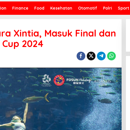
ion
Finance
Food
Kesehatan
Otomotif
Polri
Sport
ara Xintia, Masuk Final dan
n Cup 2024