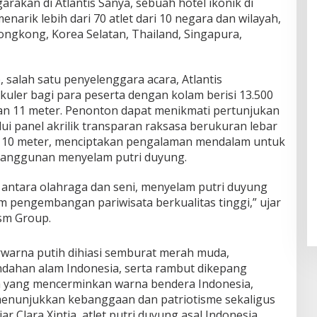
garakan di Atlantis Sanya, sebuah hotel ikonik di
narik lebih dari 70 atlet dari 10 negara dan wilayah,
ngkong, Korea Selatan, Thailand, Singapura,
salah satu penyelenggara acara, Atlantis
ler bagi para peserta dengan kolam berisi 13.500
man 11 meter. Penonton dapat menikmati pertunjukan
i panel akrilik transparan raksasa berukuran lebar
ari 10 meter, menciptakan pengalaman mendalam untuk
eanggunan menyelam putri duyung.
antara olahraga dan seni, menyelam putri duyung
m pengembangan pariwisata berkualitas tinggi,” ujar
sm Group.
warna putih dihiasi semburat merah muda,
ahan alam Indonesia, serta rambut dikepang
 yang mencerminkan warna bendera Indonesia,
 menunjukkan kebanggaan dan patriotisme sekaligus
 Clara Xintia, atlet putri duyung asal Indonesia.