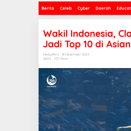
Berita
Celeb
Cyber
Daerah
Educat
Wakil Indonesia, Cl
Jadi Top 10 di Asia
MediaPers
18 Desember 2024
Sport
213 Views