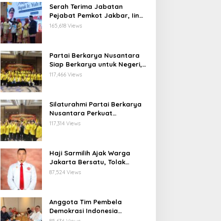
Serah Terima Jabatan
Pejabat Pemkot Jakbar, Iin
Mutmainnah: Mutasi Adalah
165,618 Views
Proses Regenerasi untuk
Perkuat Pelayanan Publik
Partai Berkarya Nusantara
Siap Berkarya untuk Negeri,
Kawal Program Prabowo dan
117,466 Views
Dorong Kesejahteraan
Masyarakat
Silaturahmi Partai Berkarya
Nusantara Perkuat
Konsolidasi Organisasi dan
117,314 Views
Komitmen Dukung Program
Pemerintahan Prabowo
Gibran
Haji Sarmilih Ajak Warga
Jakarta Bersatu, Tolak
Provokasi Pasca keributan di
87,524 Views
Matraman
Anggota Tim Pembela
Demokrasi Indonesia
Apresiasi Peringatan 30