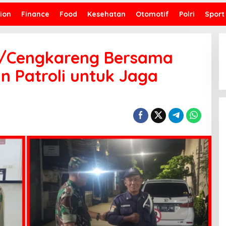
ion
Finance
Food
Kesehatan
Otomotif
Polri
Sport
4/Cengkareng Bersama
 Patroli untuk Jaga