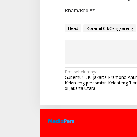
Rham/Red **
Head
Koramil 04/Cengkareng
N
Pos sebelumnya
Gubernur DKI Jakarta Pramono Anu
a
Kelenteng peresmian Kelenteng Tia
v
di Jakarta Utara
i
g
a
s
i