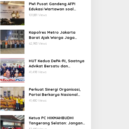
PWI Pusat Gandeng AFPI
Edukasi Wartawan soal
Pindar dan Perlindungan
101,881 Views
Publik
Kapolres Metro Jakarta
Barat Ajak Warga Jaga
Cengkareng, Tegaskan
62,983 Views
Keamanan Jakarta Tanggung
Jawab Bersama
HUT Kedua DePA-RI, Saatnya
Advikat Bersatu dan
Bergerak untuk Keadilan
41,498 Views
Perkuat Sinergi Organisasi,
Partai Berkarya Nasional
Gelar Konsolidasi Lintas
41,480 Views
Elemen
Ketua PC HIKMAHBUDHI
Tangerang Selatan: Jangan
Libatkan Senior dalam Narasi