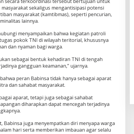
n secara terkoordinasi tersebut bertujuan untuk
masyarakat sekaligus mengantisipasi potensi
ban masyarakat (kamtibmas), seperti pencurian,
inalitas lainnya.
ihubungi menyampaikan bahwa kegiatan patroli
ugas pokok TNI di wilayah teritorial, khususnya
an dan nyaman bagi warga.
akukan sebagai bentuk kehadiran TNI di tengah
jadinya gangguan keamanan,” ujarnya.
bahwa peran Babinsa tidak hanya sebagai aparat
 mitra dan sahabat masyarakat.
agai aparat, tetapi juga sebagai sahabat
 lapangan diharapkan dapat mencegah terjadinya
ungkapnya.
ut, Babinsa juga menyempatkan diri menyapa warga
malam hari serta memberikan imbauan agar selalu