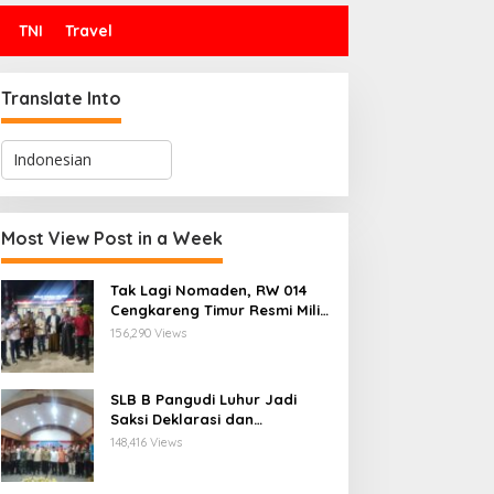
TNI
Travel
Translate Into
Most View Post in a Week
Tak Lagi Nomaden, RW 014
Cengkareng Timur Resmi Miliki
Balai Warga Definitif
156,290 Views
SLB B Pangudi Luhur Jadi
Saksi Deklarasi dan
Pelantikan Pengurus
148,416 Views
Kampung Kerukunan
Kembangan Selatan