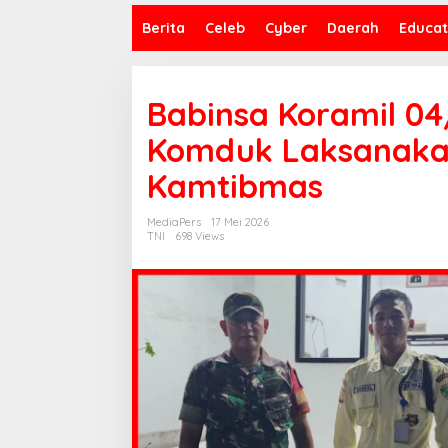
Berita
Celeb
Cyber
Daerah
Educat
Babinsa Koramil 0
Komduk Laksanakan
Kamtibmas
MediaPers
17 Mei 2026
TNI
698 Views