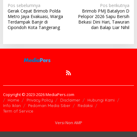
N
Pos sebelumnya
Pos berikutnya
Gerak Cepat Brimob Polda
Brimob PMJ Batalyon D
a
Metro Jaya Evakuasi, Warga
Pelopor 2026 Sapu Bersih
v
Terdampak Banjir di
Bekasi Dini Hari, Tawuran
Cipondoh Kota Tangerang
dan Balap Liar Nihil
i
g
a
s
i
p
o
s
Copyright © 2023-2026 MediaPers.com
Home
Privacy Policy
Disclaimer
Hubungi Kami
Info Iklan
Pedoman Media Siber
Redaksi
Term of Service
Versi Non AMP