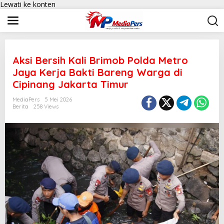
Lewati ke konten
Aksi Bersih Kali Brimob Polda Metro
Jaya Kerja Bakti Bareng Warga di
Cipinang Jakarta Timur
MediaPers
5 Mei 2026
Berita
258 Views