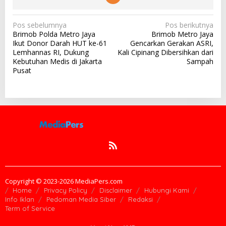
N
Pos sebelumnya
Pos berikutnya
Brimob Polda Metro Jaya
Brimob Metro Jaya
a
Ikut Donor Darah HUT ke-61
Gencarkan Gerakan ASRI,
v
Lemhannas RI, Dukung
Kali Cipinang Dibersihkan dari
Kebutuhan Medis di Jakarta
Sampah
i
Pusat
g
a
s
i
p
o
s
Copyright © 2023-2026 MediaPers.com
Home
Privacy Policy
Disclaimer
Hubungi Kami
Info Iklan
Pedoman Media Siber
Redaksi
Term of Service