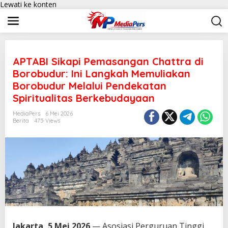
Lewati ke konten
APTABI Sikapi Pemasangan Chattra di
Borobudur: Ini Langkah Memuliakan
Borobudur Melalui Pendekatan
Spiritualitas Berkebudayaan
MediaPers
6 Mei 2026
Berita
475 Views
Jakarta, 5 Mei 2026
— Asosiasi Perguruan Tinggi