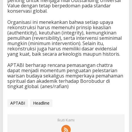
penting untuk menjaga nilai Outstanding Universal
Value dengan tetap berpedoman pada standar
konservasi global.
Organisasi ini menekankan bahwa setiap upaya
rekonstruksi harus memenuhi prinsip keaslian
(authenticity), keutuhan (integrity), kemungkinan
pemulihan (reversibility), serta intervensi seminimal
mungkin (minimum intervention). Selain itu,
rekonstruksi juga harus memiliki dasar evidensial
yang kuat, baik secara arkeologis maupun historis.
APTABI berharap rencana pemasangan chattra
dapat menjadi momentum penguatan pelestarian
warisan budaya sekaligus memperkaya pemahaman
spiritual dan akademik terhadap Borobudur di
tingkat global. (anes/rafian)
APTABI
Headline
Ikuti Kami