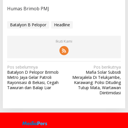
Humas Brimob PMJ
Batalyon B Pelopor
Headline
Ikuti Kami
N
Pos sebelumnya
Pos berikutnya
Batalyon D Pelopor Brimob
Mafia Solar Subsidi
a
Metro Jaya Gelar Patroli
Merajalela Di Telukjambe,
v
Rayonisasi di Bekasi, Cegah
Karawang: Polisi Dituding
Tawuran dan Balap Liar
Tutup Mata, Wartawan
i
Diintimidasi
g
a
s
i