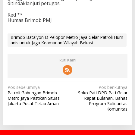
ditindaklanjuti petugas.
Red **
Humas Brimob PMJ
Brimob Batalyon D Pelopor Metro Jaya Gelar Patroli Hum
anis untuk Jaga Keamanan Wilayah Bekasi
Ikuti Kami
N
Pos sebelumnya
Pos berikutnya
Patroli Gabungan Brimob
Soko Pati DPD Pati Gelar
a
Metro Jaya Pastikan Situasi
Rapat Bulanan, Bahas
v
Jakarta Pusat Tetap Aman
Program Solidaritas
Komunitas
i
g
a