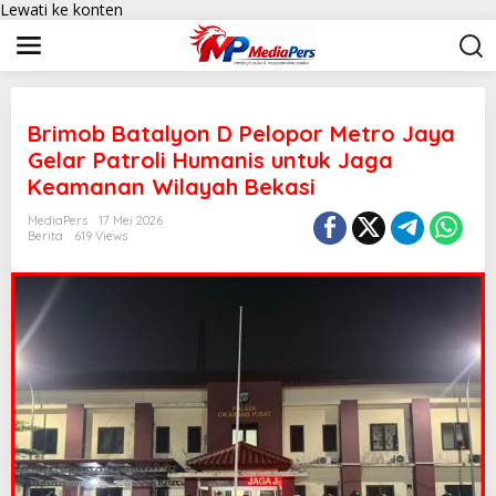
Lewati ke konten
Brimob Batalyon D Pelopor Metro Jaya
Gelar Patroli Humanis untuk Jaga
Keamanan Wilayah Bekasi
MediaPers
17 Mei 2026
Berita
619 Views