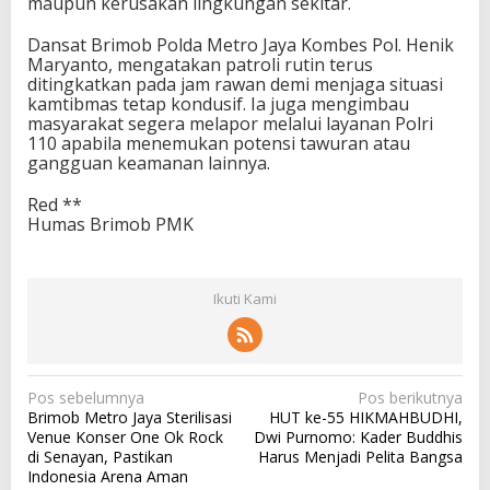
maupun kerusakan lingkungan sekitar.
Dansat Brimob Polda Metro Jaya Kombes Pol. Henik
Maryanto, mengatakan patroli rutin terus
ditingkatkan pada jam rawan demi menjaga situasi
kamtibmas tetap kondusif. Ia juga mengimbau
masyarakat segera melapor melalui layanan Polri
110 apabila menemukan potensi tawuran atau
gangguan keamanan lainnya.
Red **
Humas Brimob PMK
Ikuti Kami
N
Pos sebelumnya
Pos berikutnya
Brimob Metro Jaya Sterilisasi
HUT ke-55 HIKMAHBUDHI,
a
Venue Konser One Ok Rock
Dwi Purnomo: Kader Buddhis
v
di Senayan, Pastikan
Harus Menjadi Pelita Bangsa
Indonesia Arena Aman
i