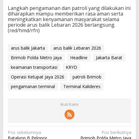
Langkah pengamanan dan patroli yang dilakukan ini
diharapkan mampu memberikan rasa aman serta
meningkatkan kenyamanan masyarakat selama
periode arus balik Lebaran 2026 berlangsung.
(red/hmd/rfn)
arus balik Jakarta
arus balik Lebaran 2026
Brimob Polda Metro Jaya
Headline
Jakarta Barat
keamanan transportasi
KRYD
Operasi Ketupat Jaya 2026
patroli Brimob
pengamanan terminal
Terminal Kalideres
Ikuti Kami
N
Pos sebelumnya
Pos berikutnya
Batalyon B Pelopor
Brimob Polda Metro Jaya