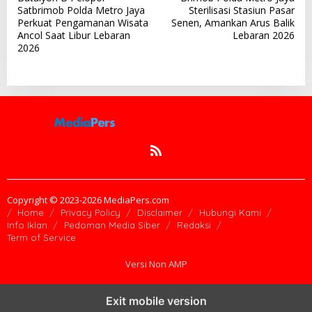
a
Satbrimob Polda Metro Jaya
Sterilisasi Stasiun Pasar
v
Perkuat Pengamanan Wisata
Senen, Amankan Arus Balik
Ancol Saat Libur Lebaran
Lebaran 2026
i
2026
g
a
s
i
p
o
s
Copyright © 2023-2026 MediaPers.com
Home
Privacy Policy
Disclaimer
Hubungi Kami
Info Iklan
Pedoman Media Siber
Redaksi
Term of Service
Versi Non AMP
Exit mobile version