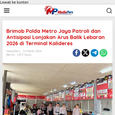
Lewati ke konten
Brimob Polda Metro Jaya Patroli dan
Antisipasi Lonjakan Arus Balik Lebaran
2026 di Terminal Kalideres
MediaPers
26 Maret 2026
Berita
1,074 Views