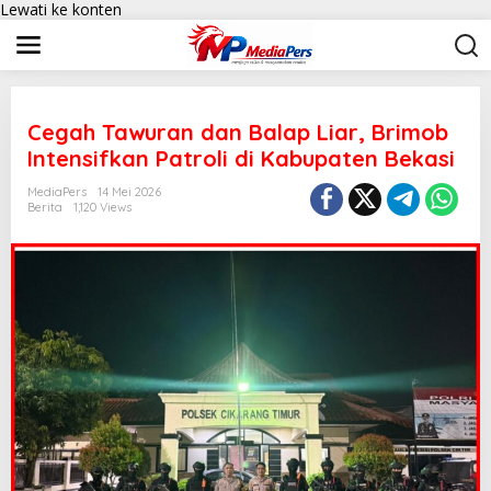
Lewati ke konten
Cegah Tawuran dan Balap Liar, Brimob
Intensifkan Patroli di Kabupaten Bekasi
MediaPers
14 Mei 2026
Berita
1,120 Views