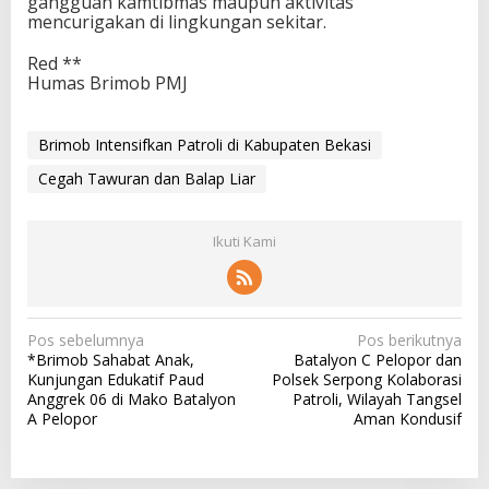
gangguan kamtibmas maupun aktivitas
mencurigakan di lingkungan sekitar.
Red **
Humas Brimob PMJ
Brimob Intensifkan Patroli di Kabupaten Bekasi
Cegah Tawuran dan Balap Liar
Ikuti Kami
N
Pos sebelumnya
Pos berikutnya
*Brimob Sahabat Anak,
Batalyon C Pelopor dan
a
Kunjungan Edukatif Paud
Polsek Serpong Kolaborasi
v
Anggrek 06 di Mako Batalyon
Patroli, Wilayah Tangsel
A Pelopor
Aman Kondusif
i
g