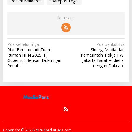
Polsek Kalideres
sparepart ilegal
Ikuti Kami
N
Pos sebelumnya
Pos berikutnya
Riau Bersiap Jadi Tuan
Sinergi Media dan
a
Rumah HPN 2025, Pj
Pemerintah: Pokja PWI
v
Gubernur Berikan Dukungan
Jakarta Barat Audiensi
Penuh
dengan Dukcapil
i
g
a
s
i
p
o
s
Copyright © 2023-2026 MediaPers.com