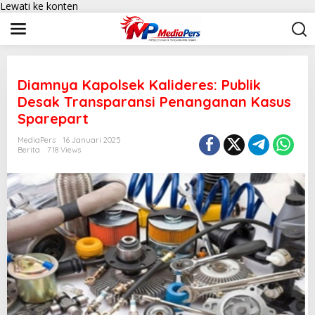
Lewati ke konten
Diamnya Kapolsek Kalideres: Publik
Desak Transparansi Penanganan Kasus
Sparepart
MediaPers
16 Januari 2025
Berita
718 Views