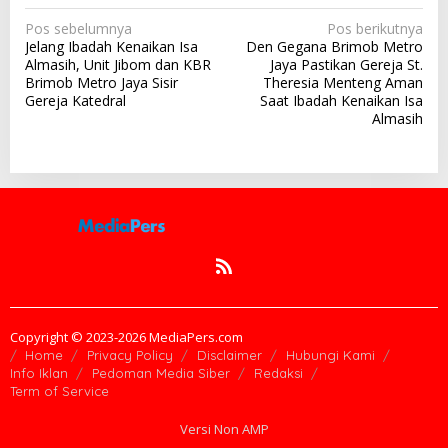
N
Pos sebelumnya
Pos berikutnya
Jelang Ibadah Kenaikan Isa
Den Gegana Brimob Metro
a
Almasih, Unit Jibom dan KBR
Jaya Pastikan Gereja St.
v
Brimob Metro Jaya Sisir
Theresia Menteng Aman
Gereja Katedral
Saat Ibadah Kenaikan Isa
i
Almasih
g
a
s
i
p
o
s
Copyright © 2023-2026 MediaPers.com
Home
Privacy Policy
Disclaimer
Hubungi Kami
Info Iklan
Pedoman Media Siber
Redaksi
Term of Service
Versi Non AMP