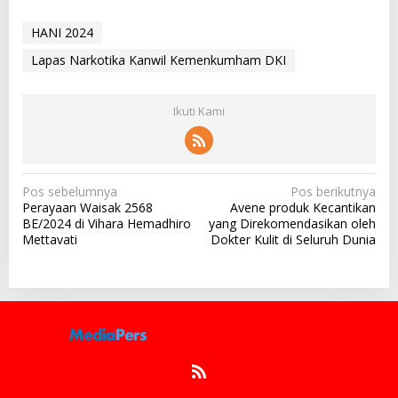
HANI 2024
Lapas Narkotika Kanwil Kemenkumham DKI
Ikuti Kami
N
Pos sebelumnya
Pos berikutnya
Perayaan Waisak 2568
Avene produk Kecantikan
a
BE/2024 di Vihara Hemadhiro
yang Direkomendasikan oleh
v
Mettavati
Dokter Kulit di Seluruh Dunia
i
g
a
s
i
p