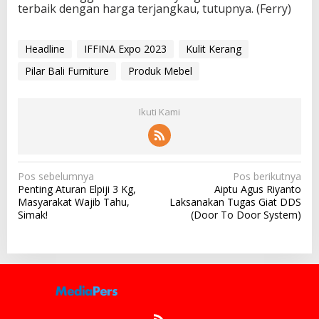
terbaik dengan harga terjangkau, tutupnya. (Ferry)
Headline
IFFINA Expo 2023
Kulit Kerang
Pilar Bali Furniture
Produk Mebel
Ikuti Kami
N
Pos sebelumnya
Pos berikutnya
Penting Aturan Elpiji 3 Kg,
Aiptu Agus Riyanto
a
Masyarakat Wajib Tahu,
Laksanakan Tugas Giat DDS
v
Simak!
(Door To Door System)
i
g
a
s
i