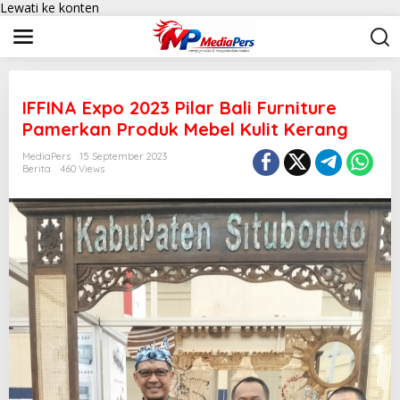
Lewati ke konten
IFFINA Expo 2023 Pilar Bali Furniture
Pamerkan Produk Mebel Kulit Kerang
MediaPers
15 September 2023
Berita
460 Views