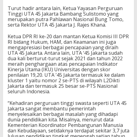
Turut hadir antara lain, Ketua Yayasan Perguruan
Tinggi UTA 45 Jakarta Bambang Sulistomo yang
merupakan putra Pahlawan Nasional Bung Tomo,
serta Rektor UTA 45 Jakarta J. Rajes Khana.
Ketua DPR RI ke-20 dan mantan Ketua Komisi III DPR
RI bidang Hukum, HAM, dan Keamanan ini juga
mengapresiasi berbagai pencapaian yang diraih
UTA 45 Jakarta. Antara lain, UTA ‘45 Jakarta sudah
dua kali berturut-turut sejak 2021 dan tahun 2022
meraih penghargaan atas pencapaian Indikator
Kinerja Utama (IKU) Universitas dengan skor
penilaian 19,20. UTA ’45 Jakarta termasuk ke dalam
kluster 1 yaitu nomor 2 se-PTS di wilayah L2Dikti
Jakarta dan termasuk 25 besar se-PTS Nasional
seluruh Indonesia.
“Kehadiran perguruan tinggi swasta seperti UTA 45
Jakarta sangat membantu pemerintah
menyelesaikan berbagai masalah yang dihadapi
dunia pendidikan kita. Misalnya, menurut data
Kementerian Koordinator Pembangunan Manusia
dan Kebudayaan, setidaknya terdapat sekitar 3,7 juta
lulusan pendidikan tingkat menengah setiap tahun.