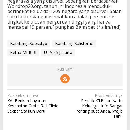
negara Asia yang disurvei. Sedangkan berdasarkan
Worldtop20.org, tahun ini Indonesia menduduki
peringkat ke-67 dari 209 negara yang disurvei. Salah
satu faktor yang melemahkan adalah persentase
tingkat kelulusan perguruan tinggi yang hanya
mencapai 19 persen,” pungkas Bamsoet. (*alim/red)
Bambang Soesatyo
Bambang Sulistomo
Ketua MPR RI
UTA 45 Jakarta
Ikuti Kami
N
Pos sebelumnya
Pos berikutnya
KAI Berikan Layanan
Pemilik KTP dan Kartu
a
Kesehatan Gratis Rail Clinic
Keluarga, Info Sangat
v
Sekitar Stasiun Daru
Penting buat Anda, Wajib
Tahu
i
g