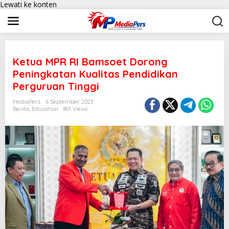
Lewati ke konten
Ketua MPR RI Bamsoet Dorong
Peningkatan Kualitas Pendidikan
Perguruan Tinggi
MediaPers
6 September 2023
Berita
,
Education
801 Views