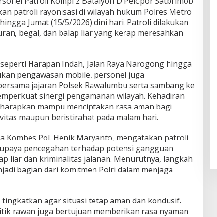
sonel Patroli Kompi 2 Batalyon D Pelopor Satbrimob
an patroli rayonisasi di wilayah hukum Polres Metro
ingga Jumat (15/5/2026) dini hari. Patroli dilakukan
uran, begal, dan balap liar yang kerap meresahkan
k seperti Harapan Indah, Jalan Raya Narogong hingga
kukan pengawasan mobile, personel juga
ersama jajaran Polsek Rawalumbu serta sambang ke
mperkuat sinergi pengamanan wilayah. Kehadiran
diharapkan mampu menciptakan rasa aman bagi
vitas maupun beristirahat pada malam hari.
a Kombes Pol. Henik Maryanto, mengatakan patroli
i upaya pencegahan terhadap potensi gangguan
p liar dan kriminalitas jalanan. Menurutnya, langkah
njadi bagian dari komitmen Polri dalam menjaga
i tingkatkan agar situasi tetap aman dan kondusif.
titik rawan juga bertujuan memberikan rasa nyaman