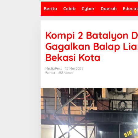
Berita
Celeb
Cyber
Daerah
Educat
Kompi 2 Batalyon D
Gagalkan Balap Liar
Bekasi Kota
MediaPers
15 Mei 2026
Berita
688 Views