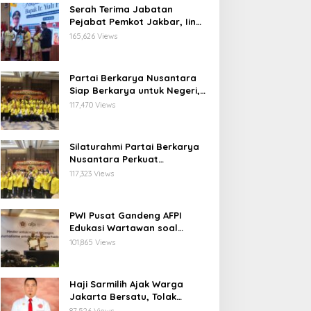
Serah Terima Jabatan
Pejabat Pemkot Jakbar, Iin
Mutmainnah: Mutasi Adalah
165,626 Views
Proses Regenerasi untuk
Perkuat Pelayanan Publik
Partai Berkarya Nusantara
Siap Berkarya untuk Negeri,
Kawal Program Prabowo dan
117,470 Views
Dorong Kesejahteraan
Masyarakat
Silaturahmi Partai Berkarya
Nusantara Perkuat
Konsolidasi Organisasi dan
117,323 Views
Komitmen Dukung Program
Pemerintahan Prabowo
Gibran
PWI Pusat Gandeng AFPI
Edukasi Wartawan soal
Pindar dan Perlindungan
101,865 Views
Publik
Haji Sarmilih Ajak Warga
Jakarta Bersatu, Tolak
Provokasi Pasca keributan di