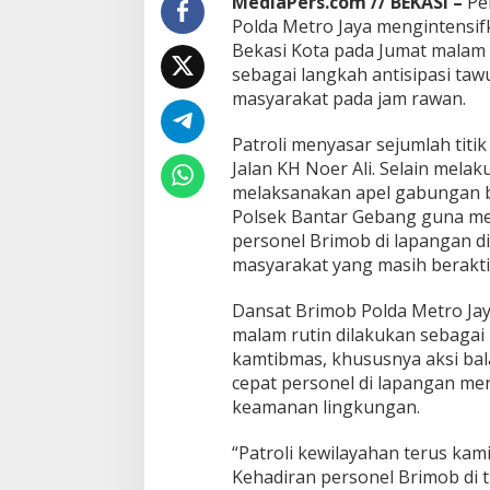
MediaPers.com // BEKASI –
Per
Polda Metro Jaya mengintensifk
Bekasi Kota pada Jumat malam h
sebagai langkah antisipasi taw
masyarakat pada jam rawan.
Patroli menyasar sejumlah titi
Jalan KH Noer Ali. Selain mela
melaksanakan apel gabungan b
Polsek Bantar Gebang guna me
personel Brimob di lapangan 
masyarakat yang masih berakti
Dansat Brimob Polda Metro Jay
malam rutin dilakukan sebaga
kamtibmas, khususnya aksi bala
cepat personel di lapangan me
keamanan lingkungan.
“Patroli kewilayahan terus kam
Kehadiran personel Brimob di 