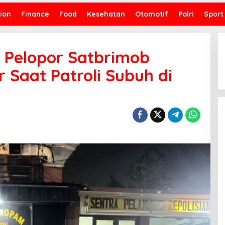
ion
Finance
Food
Kesehatan
Otomotif
Polri
Sport
 Pelopor Satbrimob
 Saat Patroli Subuh di