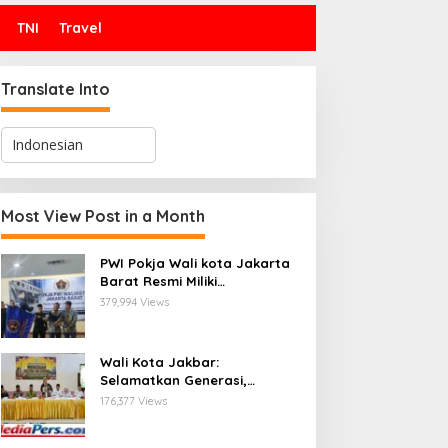
TNI
Travel
Translate Into
Most View Post in a Month
PWI Pokja Wali kota Jakarta
Barat Resmi Miliki
Kepengurusan dan
379,994 Views
Sekretariat Baru, Saat Enam
Tokoh Agama Bersatu
Mendoakan : Pelantikan yang
Wali Kota Jakbar:
Sarat Makna
Selamatkan Generasi,
Hentikan Bullying dan
176,377 Views
Stunting