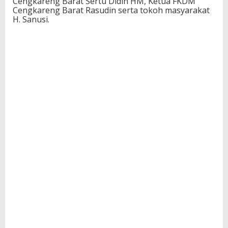
Cengkareng Barat Sertu Didin HM, Ketua FKDM
Cengkareng Barat Rasudin serta tokoh masyarakat
H. Sanusi.