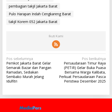
pembagian takjil Jakarta Barat
Pulo Harapan Indah Cengkareng Barat
takjil Korem 052 Jakarta Barat
Ikuti Kami
N
Pos sebelumnya
Pos berikutnya
Pemkot Jakarta Barat Gelar
Persaudaraan Timur Raya
a
Semarak Bazar dan Pangan
(PETIR) Gelar Buka Puasa
v
Ramadan, Sediakan
Bersama Warga Kalibata,
Sembako Murah Jelang
Perkuat Persaudaraan Pasca
i
Idulfitri
Peristiwa Desember 2025
g
a
s
i