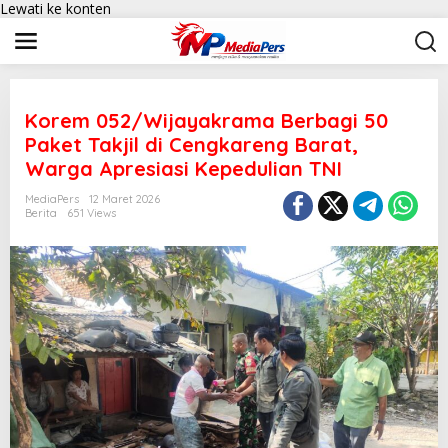
Lewati ke konten
Korem 052/Wijayakrama Berbagi 50
Paket Takjil di Cengkareng Barat,
Warga Apresiasi Kepedulian TNI
MediaPers
12 Maret 2026
Berita
651 Views