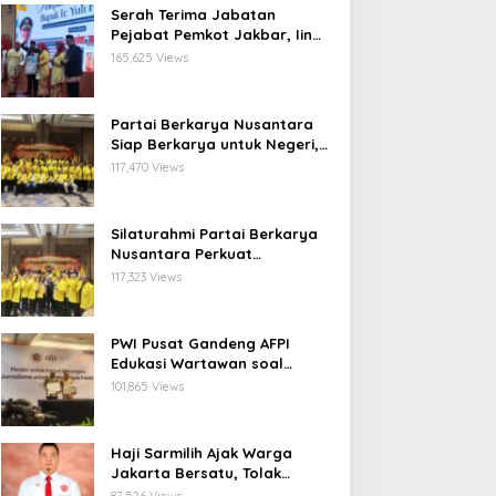
Serah Terima Jabatan
Pejabat Pemkot Jakbar, Iin
Mutmainnah: Mutasi Adalah
165,625 Views
Proses Regenerasi untuk
Perkuat Pelayanan Publik
Partai Berkarya Nusantara
Siap Berkarya untuk Negeri,
Kawal Program Prabowo dan
117,470 Views
Dorong Kesejahteraan
Masyarakat
Silaturahmi Partai Berkarya
Nusantara Perkuat
Konsolidasi Organisasi dan
117,323 Views
Komitmen Dukung Program
Pemerintahan Prabowo
Gibran
PWI Pusat Gandeng AFPI
Edukasi Wartawan soal
Pindar dan Perlindungan
101,865 Views
Publik
Haji Sarmilih Ajak Warga
Jakarta Bersatu, Tolak
Provokasi Pasca keributan di