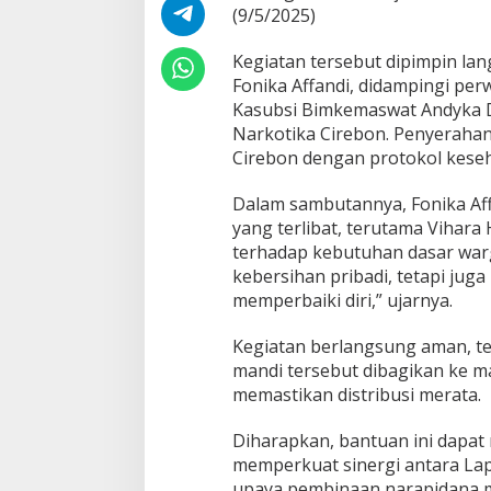
(9/5/2025)
Kegiatan tersebut dipimpin la
Fonika Affandi, didampingi per
Kasubsi Bimkemaswat Andyka Da
Narkotika Cirebon. Penyerahan
Cirebon dengan protokol keseh
Dalam sambutannya, Fonika Af
yang terlibat, terutama Vihara
terhadap kebutuhan dasar war
kebersihan pribadi, tetapi jug
memperbaiki diri,” ujarnya.
Kegiatan berlangsung aman, terk
mandi tersebut dibagikan ke m
memastikan distribusi merata.
Diharapkan, bantuan ini dapat
memperkuat sinergi antara La
upaya pembinaan narapidana men