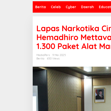
Berita
Celeb
Cyber
Daerah
Educat
Lapas Narkotika C
Hemadhiro Mettava
1.300 Paket Alat M
MediaPers
9 Mei 2025
Berita
650 Views