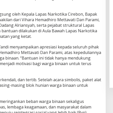
ngsung oleh Kepala Lapas Narkotika Cirebon, Bapak
wakilan dari Vihara Hemadhiro Mettavati Dan Parami,
dang Alriansyah, serta pejabat struktural Lapas
 bantuan dilakukan di Aula Bawah Lapas Narkotika
atan yang ketat.
fandi menyampaikan apresiasi kepada seluruh pihak
 Hemadhiro Mettavati Dan Parami, atas kepeduliannya
ga binaan. “Bantuan ini tidak hanya mendukung
a menjadi motivasi bagi warga binaan untuk terus
endali, dan tertib. Setelah acara simbolis, paket alat
asing-masing blok hunian warga binaan untuk
 meringankan beban warga binaan sekaligus
pas, lembaga keagamaan, dan masyarakat dalam
uju reintegrasi sosial yang lebih baik.(Rvn)