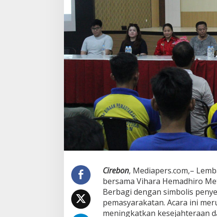
Cirebon
, Mediapers.com,– Lem
bersama Vihara Hemadhiro Met
Berbagi dengan simbolis penye
pemasyarakatan. Acara ini mer
meningkatkan kesejahteraan da