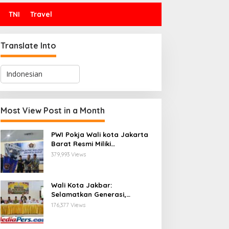
TNI
Travel
Translate Into
Most View Post in a Month
PWI Pokja Wali kota Jakarta
Barat Resmi Miliki
Kepengurusan dan
379,993 Views
Sekretariat Baru, Saat Enam
Tokoh Agama Bersatu
Mendoakan : Pelantikan yang
Wali Kota Jakbar:
Sarat Makna
Selamatkan Generasi,
Hentikan Bullying dan
176,377 Views
Stunting