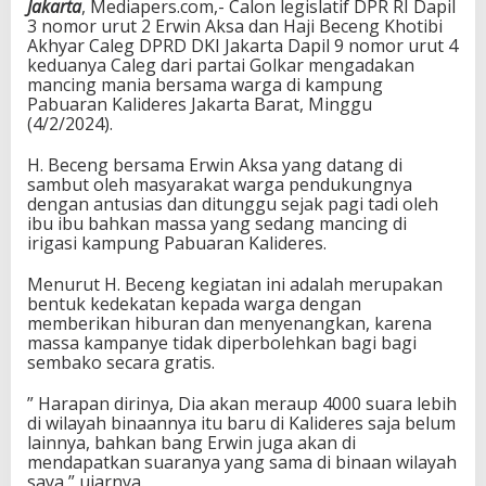
Jakarta
, Mediapers.com,- Calon legislatif DPR RI Dapil
3 nomor urut 2 Erwin Aksa dan Haji Beceng Khotibi
Akhyar Caleg DPRD DKI Jakarta Dapil 9 nomor urut 4
keduanya Caleg dari partai Golkar mengadakan
mancing mania bersama warga di kampung
Pabuaran Kalideres Jakarta Barat, Minggu
(4/2/2024).
H. Beceng bersama Erwin Aksa yang datang di
sambut oleh masyarakat warga pendukungnya
dengan antusias dan ditunggu sejak pagi tadi oleh
ibu ibu bahkan massa yang sedang mancing di
irigasi kampung Pabuaran Kalideres.
Menurut H. Beceng kegiatan ini adalah merupakan
bentuk kedekatan kepada warga dengan
memberikan hiburan dan menyenangkan, karena
massa kampanye tidak diperbolehkan bagi bagi
sembako secara gratis.
” Harapan dirinya, Dia akan meraup 4000 suara lebih
di wilayah binaannya itu baru di Kalideres saja belum
lainnya, bahkan bang Erwin juga akan di
mendapatkan suaranya yang sama di binaan wilayah
saya,” ujarnya.