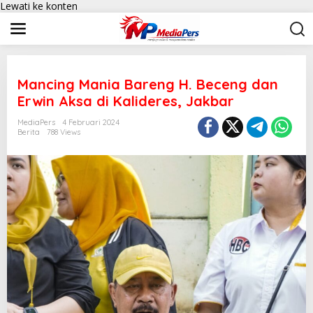
Lewati ke konten
Mancing Mania Bareng H. Beceng dan
Erwin Aksa di Kalideres, Jakbar
MediaPers
4 Februari 2024
Berita
788 Views