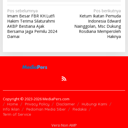
N
Pos sebelumnya
Pos berikutnya
Imam Besar FBR KH.Lutfi
Ketum Ikatan Pemuda
a
Hakim Terima Silaturahmi
Indonesia Edward
v
AKBP Bestiana Ajak
Nainggolan, Msc Dukung
Bersama Jaga Pemilu 2024
Rosdiana Memperoleh
i
Damai
Haknya
g
a
s
i
p
o
s
Copyright © 2023-2026 MediaPers.com
Home
Privacy Policy
Disclaimer
Hubungi Kami
Info Iklan
Pedoman Media Siber
Redaksi
Term of Service
Versi Non AMP