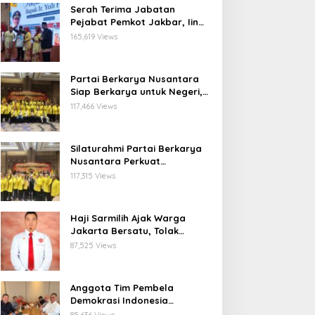
Serah Terima Jabatan
Pejabat Pemkot Jakbar, Iin
Mutmainnah: Mutasi Adalah
165,619 Views
Proses Regenerasi untuk
Perkuat Pelayanan Publik
Partai Berkarya Nusantara
Siap Berkarya untuk Negeri,
Kawal Program Prabowo dan
117,466 Views
Dorong Kesejahteraan
Masyarakat
Silaturahmi Partai Berkarya
Nusantara Perkuat
Konsolidasi Organisasi dan
117,315 Views
Komitmen Dukung Program
Pemerintahan Prabowo
Gibran
Haji Sarmilih Ajak Warga
Jakarta Bersatu, Tolak
Provokasi Pasca keributan di
87,525 Views
Matraman
Anggota Tim Pembela
Demokrasi Indonesia
Apresiasi Peringatan 30