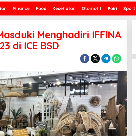
ion
Finance
Food
Kesehatan
Otomotif
Polri
Sport
asduki Menghadiri IFFINA
23 di ICE BSD