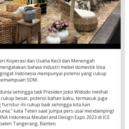
eri Koperasi dan Usaha Kecil dan Menengah
engatakan bahwa industri mebel domestik bisa
engingat Indonesia mempunyai potensi yang cukup
a kemampuan SDM.
i dunia sehingga tadi Presiden Joko Widodo melihat
 cukup besar, potensi bahan baku, termasuk juga
urnitur ini cukup baik sehingga kita kan
dunia,” kata Teten saat jumpa pers usai mendampingi
FINA Indonesia Meubel and Design Expo 2023 di ICE
upaten Tangerang, Banten.