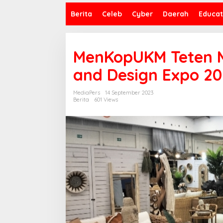
Berita
Celeb
Cyber
Daerah
Educat
MenKopUKM Teten M
and Design Expo 20
MediaPers
14 September 2023
Berita
601 Views