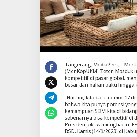
Tangerang, MediaPers, – Ment
(MenKopUKM) Teten Masduki m
kompetitif di pasar global, m
besar dari bahan baku hingg
“Hari ini, kita baru nomor 17 d
bahwa kita punya potensi yang
kemampuan SDM kita di bidang f
sebenarnya bisa kompetitif di 
Presiden Jokowi menghadiri IF
BSD, Kamis.(14/9/2023) di Kab