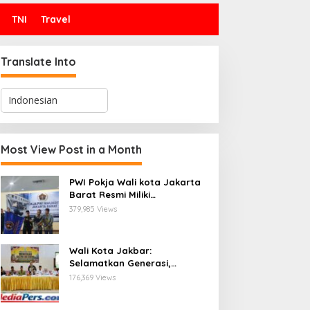
TNI
Travel
Translate Into
Most View Post in a Month
PWI Pokja Wali kota Jakarta
Barat Resmi Miliki
Kepengurusan dan
379,985 Views
Sekretariat Baru, Saat Enam
Tokoh Agama Bersatu
Mendoakan : Pelantikan yang
Wali Kota Jakbar:
Sarat Makna
Selamatkan Generasi,
Hentikan Bullying dan
176,369 Views
Stunting