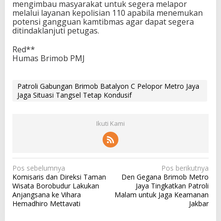
mengimbau masyarakat untuk segera melapor
melalui layanan kepolisian 110 apabila menemukan
potensi gangguan kamtibmas agar dapat segera
ditindaklanjuti petugas.
Red**
Humas Brimob PMJ
Patroli Gabungan Brimob Batalyon C Pelopor Metro Jaya
Jaga Situasi Tangsel Tetap Kondusif
Ikuti Kami
N
Pos sebelumnya
Pos berikutnya
Komisaris dan Direksi Taman
Den Gegana Brimob Metro
a
Wisata Borobudur Lakukan
Jaya Tingkatkan Patroli
v
Anjangsana ke Vihara
Malam untuk Jaga Keamanan
Hemadhiro Mettavati
Jakbar
i