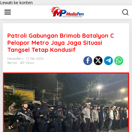
Lewati ke konten
Patroli Gabungan Brimob Batalyon C
Pelopor Metro Jaya Jaga Situasi
Tangsel Tetap Kondusif
MediaPers
17 Mei 2026
Berita
401 Views