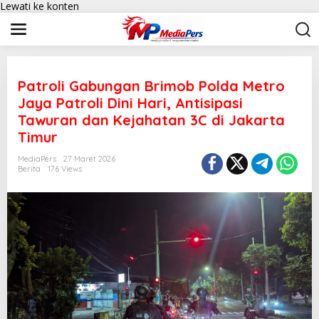
Lewati ke konten
Patroli Gabungan Brimob Polda Metro
Jaya Patroli Dini Hari, Antisipasi
Tawuran dan Kejahatan 3C di Jakarta
Timur
MediaPers
27 Maret 2026
Berita
176 Views