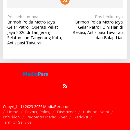
N
Pos sebelumnya
Pos berikutnya
Brimob Polda Metro Jaya
Brimob Polda Metro Jaya
a
Gelar Patroli Operasi Pekat
Gelar Patroli Dini Hari di
v
Jaya 2026 di Tangerang
Bekasi, Antisipasi Tawuran
Selatan dan Tangerang Kota,
dan Balap Liar
i
Antisipasi Tawuran
g
a
s
i
p
o
s
Copyright © 2023-2026 MediaPers.com
Home
Privacy Policy
Disclaimer
Hubungi Kami
Info Iklan
Pedoman Media Siber
Redaksi
Term of Service