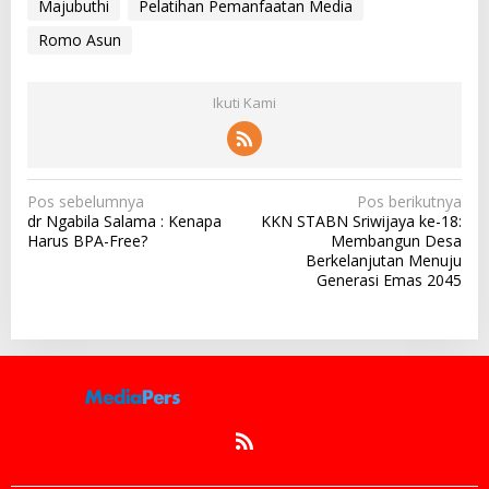
Majubuthi
Pelatihan Pemanfaatan Media
Romo Asun
Ikuti Kami
N
Pos sebelumnya
Pos berikutnya
dr Ngabila Salama : Kenapa
KKN STABN Sriwijaya ke-18:
a
Harus BPA-Free?
Membangun Desa
v
Berkelanjutan Menuju
Generasi Emas 2045
i
g
a
s
i
p
o