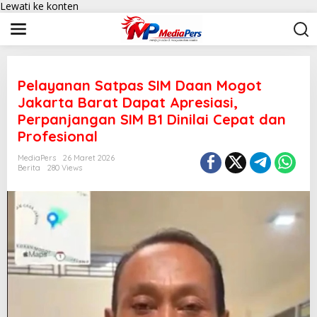
Lewati ke konten
Pelayanan Satpas SIM Daan Mogot
Jakarta Barat Dapat Apresiasi,
Perpanjangan SIM B1 Dinilai Cepat dan
Profesional
MediaPers
26 Maret 2026
Berita
280 Views