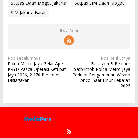
Satpas Daan Mogot Jakarta
Satpas SIM Daan Mogot
SIM Jakarta Barat
Ikuti Kami
N
Pos sebelumnya
Pos berikutnya
Polda Metro Jaya Gelar Apel
Batalyon B Pelopor
a
KRYD Pasca Operasi Ketupat
Satbrimob Polda Metro Jaya
v
Jaya 2026, 2.470 Personel
Perkuat Pengamanan Wisata
Disiagakan
Ancol Saat Libur Lebaran
i
2026
g
a
s
i
p
o