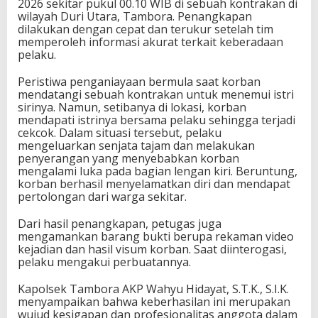
2026 sekitar pukul 00.10 WIB di sebuah kontrakan di
wilayah Duri Utara, Tambora. Penangkapan
dilakukan dengan cepat dan terukur setelah tim
memperoleh informasi akurat terkait keberadaan
pelaku.
Peristiwa penganiayaan bermula saat korban
mendatangi sebuah kontrakan untuk menemui istri
sirinya. Namun, setibanya di lokasi, korban
mendapati istrinya bersama pelaku sehingga terjadi
cekcok. Dalam situasi tersebut, pelaku
mengeluarkan senjata tajam dan melakukan
penyerangan yang menyebabkan korban
mengalami luka pada bagian lengan kiri. Beruntung,
korban berhasil menyelamatkan diri dan mendapat
pertolongan dari warga sekitar.
Dari hasil penangkapan, petugas juga
mengamankan barang bukti berupa rekaman video
kejadian dan hasil visum korban. Saat diinterogasi,
pelaku mengakui perbuatannya.
Kapolsek Tambora AKP Wahyu Hidayat, S.T.K., S.I.K.
menyampaikan bahwa keberhasilan ini merupakan
wujud kesigapan dan profesionalitas anggota dalam