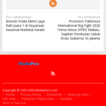
N
Pos sebelumnya
Pos berikutnya
Brimob Polda Metro Jaya
Promotor Pattimura
a
Raih Juara 1 di Kejuaraan
International Big Fight 2026
v
Nasional Wadokai Karate
Temui Ketua DPRD Maluku,
Siapkan Perebutan Sabuk
i
Emas Gubernur Di Jakarta
g
a
s
i
p
o
s
Copyright © 2023-2026 MediaPers.com
Home
Privacy Policy
Disclaimer
Hubungi Kami
Info Iklan
Pedoman Media Siber
Redaksi
Term of Service