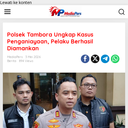
Lewati ke konten
Polsek Tambora Ungkap Kasus
Penganiayaan, Pelaku Berhasil
Diamankan
MediaPers
3 Mei 2026
Berita
894 Views