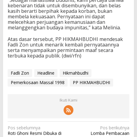
kebenaran tidak untuk disembunyikan, dan belas
kasih berarti berpihak kepada korban, bukan
membela kekuasaan. Pernyataan ini dapat
melecehkan perjuangan kemanusiaan dan
melanggengkan budaya impunitas,” kata Melinia.
Atas dasar tersebut, PP HIKMAHBUDHI mendesak
Fadli Zon untuk menarik kembali pernyataannya
serta menyampaikan permintaan maaf secara
terbuka kepada publik. (dwi/rfn)
Fadli Zon
Headline
Hikmahbudhi
Pemerkosaan Massal 1998
PP HIKMAHBUDHI
Ikuti Kami
N
Pos sebelumnya
Pos berikutnya
Roti Ghoni Resmi Dibuka di
Lomba Pembacaan
a