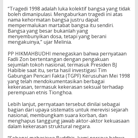
“Tragedi 1998 adalah luka kolektif bangsa yang tidak
boleh dimanipulasi. Mengaburkan tragedi ini atas
nama kehormatan bangsa justru dapat
mempermalukan martabat bangsa itu sendiri.
Bangsa yang besar bukanlah yang
menyembunyikan dosa, tetapi yang berani
mengakuinya,” ujar Melinia.
PP HIKMAHBUDHI menegaskan bahwa pernyataan
Fadli Zon bertentangan dengan pengakuan
sejumlah tokoh nasional, termasuk Presiden BJ
Habibie saat itu, serta hasil investigasi Tim
Gabungan Pencari Fakta (TGPF) Kerusuhan Mei 1998
yang telah mendokumentasikan berbagai
kekerasan, termasuk kekerasan seksual terhadap
perempuan etnis Tionghoa.
Lebih lanjut, pernyataan tersebut dinilai sebagai
bagian dari upaya sistematis untuk merevisi sejarah
nasional, membungkam suara korban, dan
menghapus tanggung jawab aktor-aktor kekuasaan
dalam kekerasan struktural negara.
“Sebagai mahasiswa Buddhis, kami percaya bahwa