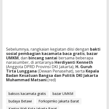
Sebelumnya, rangkaian kegiatan diisi dengan
bakti
sosial pembagian kacamata baca gratis
,
bazar
UMKM
, dan
bincang santai
bersama beberapa
narasumber, di antaranya
Herdiyanti Kenneth
(Anggota DPRD Provinsi DKI Jakarta),
H. Guruh
Tirta Lunggana
(Dewan Penasehat), serta
Kepala
Badan Kesatuan Bangsa dan Politik DKI Jakarta
Muhammad Matsani
.(red)
baksos kacamata gratis
bazar UMKM
budaya Betawi
Forkopimko Jakarta Barat
Kantor Wali Kota Jakarta Barat