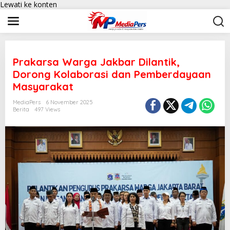
Lewati ke konten
Prakarsa Warga Jakbar Dilantik,
Dorong Kolaborasi dan Pemberdayaan
Masyarakat
MediaPers
6 November 2025
Berita
497 Views