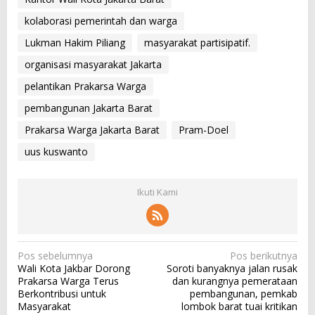
kolaborasi pemerintah dan warga
Lukman Hakim Piliang
masyarakat partisipatif.
organisasi masyarakat Jakarta
pelantikan Prakarsa Warga
pembangunan Jakarta Barat
Prakarsa Warga Jakarta Barat
Pram-Doel
uus kuswanto
Ikuti Kami
N
Pos sebelumnya
Pos berikutnya
Wali Kota Jakbar Dorong
Soroti banyaknya jalan rusak
a
Prakarsa Warga Terus
dan kurangnya pemerataan
v
Berkontribusi untuk
pembangunan, pemkab
Masyarakat
lombok barat tuai kritikan
i