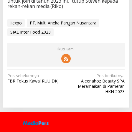
untuk join di tahun 2023 ini,” tutup Steven kepada
rekan-rekan media.(Riko)
Jiexpo
PT. Multi Aneka Pangan Nusantara
SIAL Inter Food 2023
Ikuti Kami
N
Pos sebelumnya
Pos berikutnya
FBR Fokus Kawal RUU DKJ
Aleenahoz Beauty SPA
a
Meramaikan di Pameran
v
HKN 2023
i
g
a
s