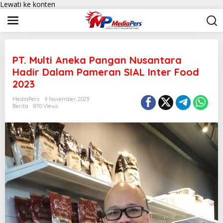
Lewati ke konten
PT. Multi Aneka Pangan Nusantara
Hadir Dalam Pameran SIAL Inter Food
2023
MediaPers
9 November 2023
Berita
870 Views