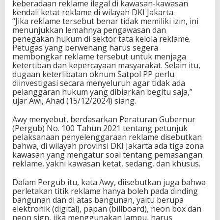
keberadaan reklame ilegal di kawasan-kawasan
kendali ketat reklame di wilayah DKI Jakarta.
“Jika reklame tersebut benar tidak memiliki izin, ini
menunjukkan lemahnya pengawasan dan
penegakan hukum di sektor tata kelola reklame.
Petugas yang berwenang harus segera
membongkar reklame tersebut untuk menjaga
ketertiban dan kepercayaan masyarakat. Selain itu,
dugaan keterlibatan oknum Satpol PP perlu
diinvestigasi secara menyeluruh agar tidak ada
pelanggaran hukum yang dibiarkan begitu saja,”
ujar Awi, Ahad (15/12/2024) siang.
Awy menyebut, berdasarkan Peraturan Gubernur
(Pergub) No. 100 Tahun 2021 tentang petunjuk
pelaksanaan penyelenggaraan reklame disebutkan
bahwa, di wilayah provinsi DKI Jakarta ada tiga zona
kawasan yang mengatur soal tentang pemasangan
reklame, yakni kawasan ketat, sedang, dan khusus.
Dalam Pergub itu, kata Awy, diisebutkan juga bahwa
perletakan titik reklame hanya boleh pada dinding
bangunan dan di atas bangunan, yaitu berupa
elektronik (digital), papan (billboard), neon box dan
neon sign, jika menggunakan lampu, harus