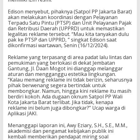
Edison menyebut, pihaknya (Satpol PP Jakarta Barat)
akan melakukan koordinasi dengan Pelayanan
Terpadu Satu Pintu (PTSP) dan Unit Pelayanan Pajak
dan Retribusi Daerah (UPPRD) untuk memastikan
legalitas reklame tersebut. “Mau kita tanyakan dulu
pak ke PTSP dan UPPRD, ” singkat Edison saat
dikonfirmasi wartawan, Senin (16/12/2024).
Reklame yang terpasang di area padat lalu lintas dan
pemukiman yang berlokasi di dekat Jembatan
Gantung, Jl. Daan Mogot ini dianggap melanggar
aturan dan mengganggu estetika lingkungan.
“Kalau memang reklame ini tidak berizin, seharusnya
pihak berwenang segera bertindak untuk
membongkar. Namun, hingga kini reklame itu masih
berdiri kokoh. Ada dugaan oknum Satpol PP Wali
Kota Jakarta Barat terlibat. Jika tidak, kenapa
reklame ini belum juga dibongkar?” Ucap warga di
Aplikasi JAKI.
Menanggapi laporan ini, Awy Eziary, S.H., S.E., M.M.,
akademisi dan pengamat kebijakan publik ini
kembali memberikan pendapat miring soal