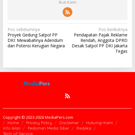
Ikuti Kami
N
Pos sebelumnya
Pos berikutnya
Proyek Gedung Satpol PP
Pendapatan Pajak Reklame
a
DKI: Mewabahnya Adendum
Rendah, Anggota DPRD
v
dan Potensi Kerugian Negara
Desak Satpol PP DKI Jakarta
Tegas
i
g
a
s
i
p
o
s
Copyright © 2023-2026 MediaPers.com
Home
Privacy Policy
Disclaimer
Hubungi Kami
Info Iklan
Pedoman Media Siber
Redaksi
Term of Service