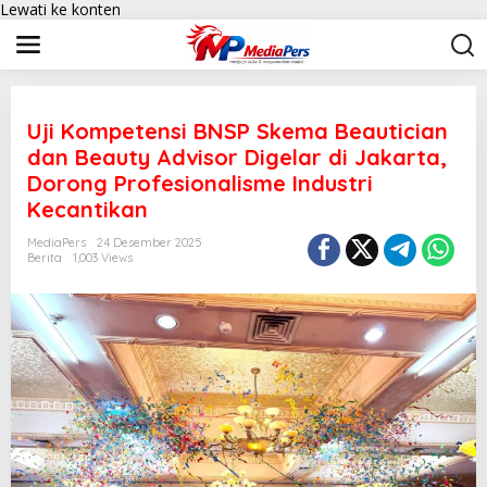
Lewati ke konten
Uji Kompetensi BNSP Skema Beautician
dan Beauty Advisor Digelar di Jakarta,
Dorong Profesionalisme Industri
Kecantikan
MediaPers
24 Desember 2025
Berita
1,003 Views