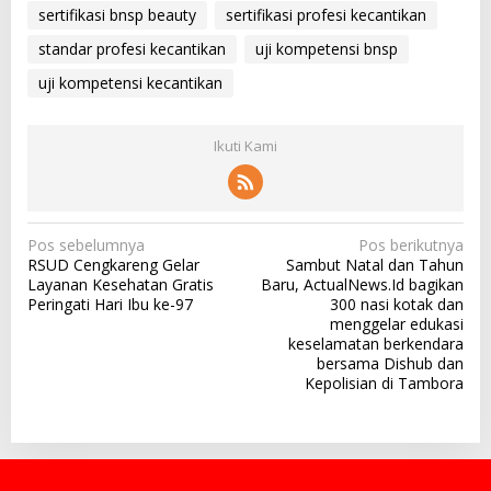
sertifikasi bnsp beauty
sertifikasi profesi kecantikan
standar profesi kecantikan
uji kompetensi bnsp
uji kompetensi kecantikan
Ikuti Kami
N
Pos sebelumnya
Pos berikutnya
RSUD Cengkareng Gelar
Sambut Natal dan Tahun
a
Layanan Kesehatan Gratis
Baru, ActualNews.Id bagikan
v
Peringati Hari Ibu ke-97
300 nasi kotak dan
menggelar edukasi
i
keselamatan berkendara
g
bersama Dishub dan
Kepolisian di Tambora
a
s
i
p