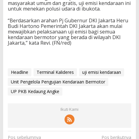
masyarakat umum dan gratis, uji emisi kendaraan ini
untuk menekan polusi udara di ibukota.
“Berdasarkan arahan Pj Gubernur DKI Jakarta Heru
Budi Hartono Pemerintah DKI Jakarta akan mulai
mewajibkan pelaksanaan uji emisi bagi semua
kendaraan bermotor yang berada di wilayah DKI
Jakarta,” kata Revi. (FN/red)
Headline
Terminal Kalideres
uji emisi kendaraan
Unit Pengelola Pengujian Kendaraan Bermotor
UP PKB Kedaung Angke
Ikuti Kami
N
Pos sebelumnya
Pos berikutnya