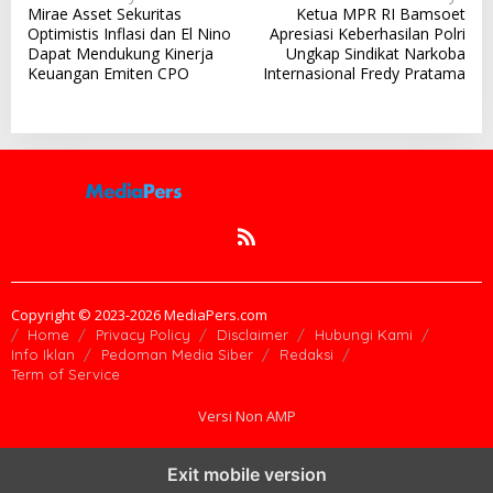
Mirae Asset Sekuritas
Ketua MPR RI Bamsoet
a
Optimistis Inflasi dan El Nino
Apresiasi Keberhasilan Polri
v
Dapat Mendukung Kinerja
Ungkap Sindikat Narkoba
Keuangan Emiten CPO
Internasional Fredy Pratama
i
g
a
s
i
p
o
s
Copyright © 2023-2026 MediaPers.com
Home
Privacy Policy
Disclaimer
Hubungi Kami
Info Iklan
Pedoman Media Siber
Redaksi
Term of Service
Versi Non AMP
Exit mobile version