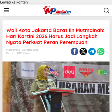
Lewati ke konten
Wali Kota Jakarta Barat Iin Mutmainah:
Hari Kartini 2026 Harus Jadi Langkah
Nyata Perkuat Peran Perempuan
MediaPers
21 April 2026
Berita
1,073 Views