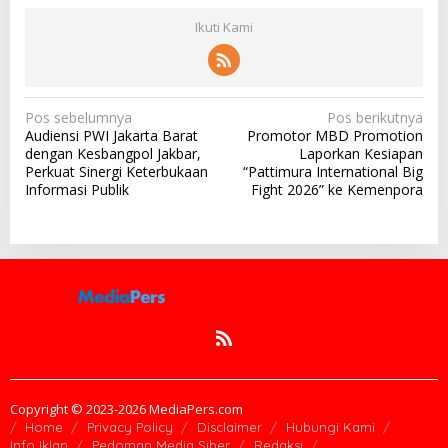
Ikuti Kami
N
Pos sebelumnya
Pos berikutnya
Audiensi PWI Jakarta Barat
Promotor MBD Promotion
a
dengan Kesbangpol Jakbar,
Laporkan Kesiapan
v
Perkuat Sinergi Keterbukaan
“Pattimura International Big
Informasi Publik
Fight 2026” ke Kemenpora
i
g
a
s
i
p
o
s
Copyright © 2023-2026 MediaPers.com
Home
Privacy Policy
Disclaimer
Hubungi Kami
Info Iklan
Pedoman Media Siber
Redaksi