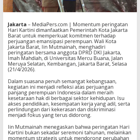
Jakarta
– MediaPers.com | Momentum peringatan
Hari Kartini
dimanfaatkan Pemerintah Kota Jakarta
Barat untuk memperkuat komitmen terhadap
perjuangan emansipasi perempuan. Wali Kota
Jakarta Barat,
Iin Mutmainah
, menghadiri
peringatan bersama anggota DPRD DKI Jakarta,
Imah Mahdiah
, di
Universitas Mercu Buana
, Jalan
Meruya Selatan, Kembangan, Jakarta Barat, Selasa
(21/4/2026).
Dalam suasana penuh semangat kebangsaan,
kegiatan ini menjadi refleksi atas perjuangan
panjang perempuan Indonesia dalam meraih
kesetaraan hak di berbagai sektor kehidupan. Isu
akses pendidikan, kesempatan kerja yang adil, serta
perlindungan dari kekerasan dan diskriminasi
menjadi fokus yang terus didorong.
Iin Mutmainah menegaskan bahwa peringatan Hari
Kartini bukan sekadar seremoni tahunan, melainkan
momentum strategis untuk mendorong perubahan