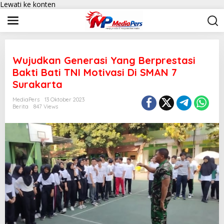
Lewati ke konten
Wujudkan Generasi Yang Berprestasi
Bakti Bati TNI Motivasi Di SMAN 7
Surakarta
MediaPers
13 Oktober 2023
Berita
847 Views