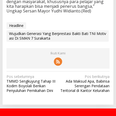
dengan masyarakat, khususnya para pelajar yang
kita harapkan bisa menjadi penerus bangsa,”
Ungkap Sersan Mayor Yudhi Widianto.(Red)
Headline
Wujudkan Generasi Yang Berprestasi Bakti Bati TNI Motiv
asi Di SMAN 7 Surakarta
Ikuti Kami
N
Pos sebelumnya
Pos berikutnya
TMMD Sengkuyung Tahap III
Ada Maksud Apa, Babinsa
a
Kodim Boyolali Berikan
Serengan Pendataan
v
Penyuluhan Pernikahan Dini
Teritorial di Kantor Kelurahan
i
g
a