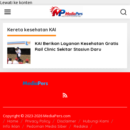
Lewati ke konten
Kereta kesehatan KAI
KAI Berikan Layanan Kesehatan Gratis
Rail Clinic Sekitar Stasiun Daru
Copyright © 2023-2026 MediaPers.com
Home
Privacy Policy
Disclaimer
Hubungi Kami
Info Iklan
Pedoman Media Siber
Redaksi