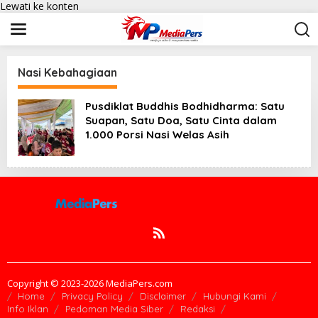
Lewati ke konten
Nasi Kebahagiaan
Pusdiklat Buddhis Bodhidharma: Satu
Suapan, Satu Doa, Satu Cinta dalam
1.000 Porsi Nasi Welas Asih
Copyright © 2023-2026 MediaPers.com
Home
Privacy Policy
Disclaimer
Hubungi Kami
Info Iklan
Pedoman Media Siber
Redaksi