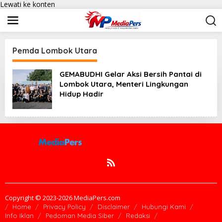
Lewati ke konten
Pemda Lombok Utara
GEMABUDHI Gelar Aksi Bersih Pantai di
Lombok Utara, Menteri Lingkungan
Hidup Hadir
Copyright © 2023-2026 MediaPers.com
Home
Privacy Policy
Disclaimer
Hubungi Kami
Info Iklan
Pedoman Media Siber
Redaksi