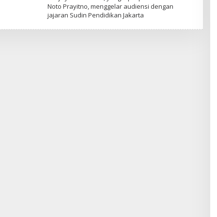
D
Noto Prayitno, menggelar audiensi dengan
I
jajaran Sudin Pendidikan Jakarta
A
P
E
R
S