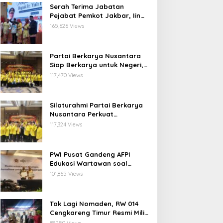
Serah Terima Jabatan
Pejabat Pemkot Jakbar, Iin
Mutmainnah: Mutasi Adalah
165,626 Views
Proses Regenerasi untuk
Perkuat Pelayanan Publik
Partai Berkarya Nusantara
Siap Berkarya untuk Negeri,
Kawal Program Prabowo dan
117,470 Views
Dorong Kesejahteraan
Masyarakat
Silaturahmi Partai Berkarya
Nusantara Perkuat
Konsolidasi Organisasi dan
117,324 Views
Komitmen Dukung Program
Pemerintahan Prabowo
Gibran
PWI Pusat Gandeng AFPI
Edukasi Wartawan soal
Pindar dan Perlindungan
101,865 Views
Publik
Tak Lagi Nomaden, RW 014
Cengkareng Timur Resmi Miliki
Balai Warga Definitif