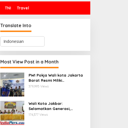
TNI
Travel
Translate Into
rimob Polda Metro Jaya
SLB B Pangudi Luhur Jadi
ersihkan Pantai dan
Saksi Deklarasi dan
ungai Kaligaga, Wujudkan
Pelantikan Pengurus
Most View Post in a Month
ingkungan ASRI
Kampung Kerukunan
Kembangan Selatan
PWI Pokja Wali kota Jakarta
Barat Resmi Miliki
Kepengurusan dan
379,995 Views
Sekretariat Baru, Saat Enam
Tokoh Agama Bersatu
Mendoakan : Pelantikan yang
Wali Kota Jakbar:
Sarat Makna
Selamatkan Generasi,
Hentikan Bullying dan
176,377 Views
Stunting