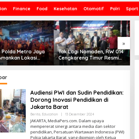
ion
Finance
Food
Kesehatan
Otomotif
Polri
Sport
»
 Polda Metro Jaya
Tak Lagi Nomaden, RW 014
B
Amankan Lokasi
Cengkareng Timur Resmi
B
ran di Gedung
Miliki Balai Warga Definitif
S
a DKI Jakarta Pusat
L
bar
Audiensi PWI dan Sudin Pendidikan:
Dorong Inovasi Pendidikan di
Jakarta Barat
Berita
,
Education
|
13 Desember 2024
O
L
JAKARTA, MediaPers.com. Dalam upaya
E
mempererat sinergi antara media dan sektor
H
pendidikan, Persatuan Wartawan Indonesia (PWI)
M
E
Pokja Jakarta Barat, yang dipimpin oleh Ketua