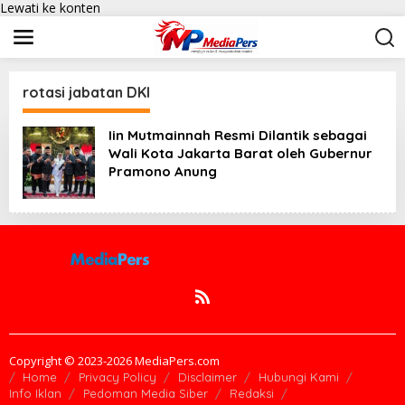
Lewati ke konten
rotasi jabatan DKI
Iin Mutmainnah Resmi Dilantik sebagai
Wali Kota Jakarta Barat oleh Gubernur
Pramono Anung
Copyright © 2023-2026 MediaPers.com
Home
Privacy Policy
Disclaimer
Hubungi Kami
Info Iklan
Pedoman Media Siber
Redaksi