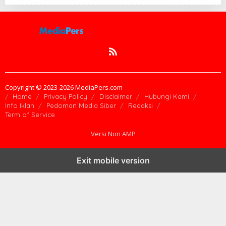
Copyright © 2023-2026 MediaPers.com
Home
Privacy Policy
Disclaimer
Hubungi Kami
Info Iklan
Pedoman Media Siber
Redaksi
Term of Service
Versi Non AMP
Exit mobile version