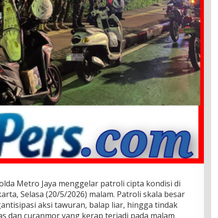
lda Metro Jaya menggelar patroli cipta kondisi di
karta, Selasa (20/5/2026) malam. Patroli skala besar
tisipasi aksi tawuran, balap liar, hingga tindak
uras dan curanmor yang kerap terjadi pada malam