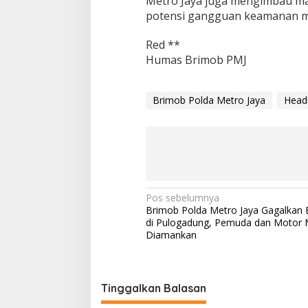
Metro Jaya juga mengimbau ma
potensi gangguan keamanan mel
Red **
Humas Brimob PMJ
Brimob Polda Metro Jaya
Headl
N
Pos sebelumnya
Brimob Polda Metro Jaya Gagalkan B
a
di Pulogadung, Pemuda dan Motor M
v
Diamankan
i
g
Tinggalkan Balasan
a