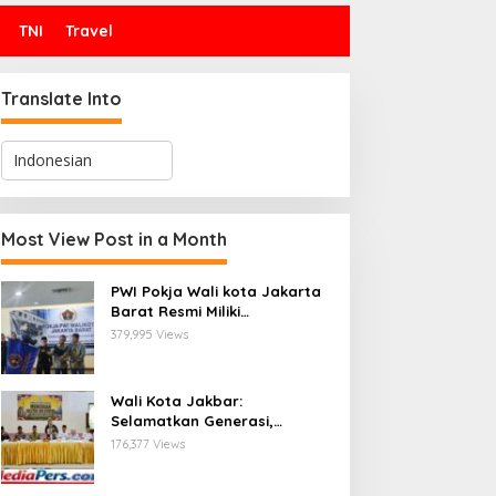
TNI
Travel
Translate Into
Most View Post in a Month
PWI Pokja Wali kota Jakarta
Barat Resmi Miliki
Kepengurusan dan
379,995 Views
Sekretariat Baru, Saat Enam
Tokoh Agama Bersatu
Mendoakan : Pelantikan yang
Wali Kota Jakbar:
Sarat Makna
Selamatkan Generasi,
Hentikan Bullying dan
176,377 Views
Stunting