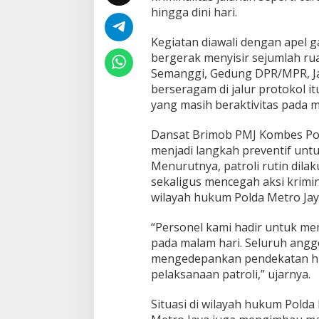
hingga dini hari.
Kegiatan diawali dengan apel 
bergerak menyisir sejumlah rua
Semanggi, Gedung DPR/MPR, Ja
berseragam di jalur protokol i
yang masih beraktivitas pada m
Dansat Brimob PMJ Kombes Pol.
menjadi langkah preventif unt
Menurutnya, patroli rutin di
sekaligus mencegah aksi krimi
wilayah hukum Polda Metro Jay
“Personel kami hadir untuk me
pada malam hari. Seluruh angg
mengedepankan pendekatan hum
pelaksanaan patroli,” ujarnya.
Situasi di wilayah hukum Polda