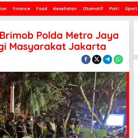
ion
Finance
Food
Kesehatan
Otomotif
Polri
Sport
r Brimob Polda Metro Jaya
gi Masyarakat Jakarta