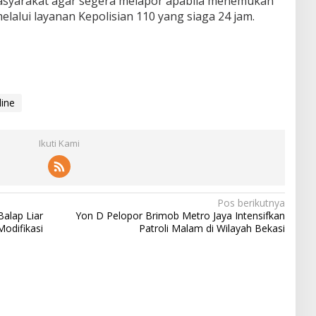
syarakat agar segera melapor apabila menemukan
alui layanan Kepolisian 110 yang siaga 24 jam.
ine
Ikuti Kami
Pos berikutnya
alap Liar
Yon D Pelopor Brimob Metro Jaya Intensifkan
odifikasi
Patroli Malam di Wilayah Bekasi