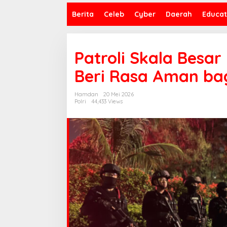
Berita
Celeb
Cyber
Daerah
Educat
Patroli Skala Besa
Beri Rasa Aman ba
Hamdan
20 Mei 2026
Polri
44,433 Views