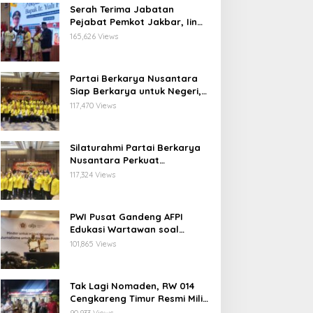
Serah Terima Jabatan
Pejabat Pemkot Jakbar, Iin
Mutmainnah: Mutasi Adalah
165,626 Views
Proses Regenerasi untuk
Perkuat Pelayanan Publik
Partai Berkarya Nusantara
Siap Berkarya untuk Negeri,
Kawal Program Prabowo dan
117,470 Views
Dorong Kesejahteraan
Masyarakat
Silaturahmi Partai Berkarya
Nusantara Perkuat
Konsolidasi Organisasi dan
117,324 Views
Komitmen Dukung Program
Pemerintahan Prabowo
Gibran
PWI Pusat Gandeng AFPI
Edukasi Wartawan soal
Pindar dan Perlindungan
101,865 Views
Publik
Tak Lagi Nomaden, RW 014
Cengkareng Timur Resmi Miliki
Balai Warga Definitif