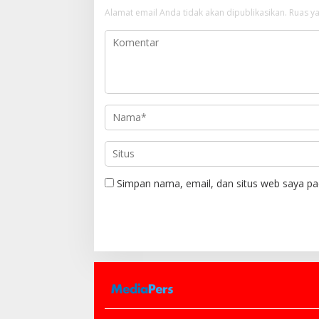
s
Alamat email Anda tidak akan dipublikasikan.
Ruas ya
i
p
o
s
Simpan nama, email, dan situs web saya pa