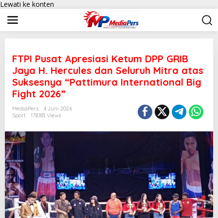
Lewati ke konten
FTPI Pusat Apresiasi Ketum DPP GRIB
Jaya H. Hercules dan Seluruh Mitra atas
Suksesnya “Pattimura International Big
Fight 2026”
MediaPers
4 Juni 2026
Sport
178,183 Views