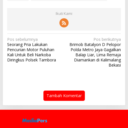
Ikuti Kami
N
Pos sebelumnya
Pos berikutnya
Seorang Pria Lakukan
Brimob Batalyon D Pelopor
a
Pencurian Motor Puluhan
Polda Metro Jaya Gagalkan
v
Kali Untuk Beli Narkoba
Balap Liar, Lima Remaja
Diringkus Polsek Tambora
Diamankan di Kalimalang
i
Bekasi
g
a
s
i
Tambah Komentar
p
o
s