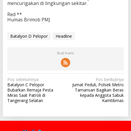
mencurigakan di lingkungan sekitar.
Red **
Humas Brimob PMJ
Batalyon D Pelopor
Headline
Ikuti Kami
N
Pos sebelumnya
Pos berikutnya
Batalyon C Pelopor
Jumat Peduli, Polsek Metro
a
Bubarkan Remaja Pesta
Tamansari Bagikan Beras
v
Miras Saat Patroli di
kepada Anggota Sabuk
Tangerang Selatan
Kamtibmas
i
g
a
s