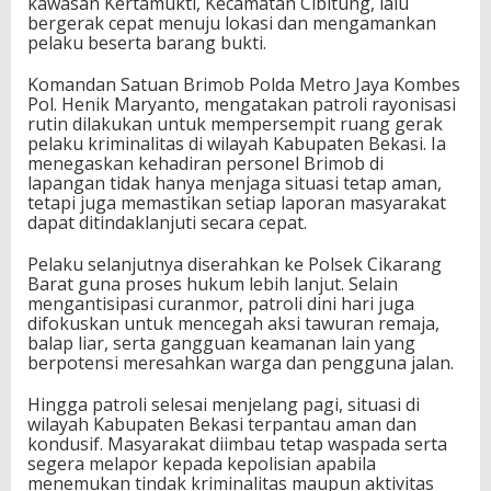
kawasan Kertamukti, Kecamatan Cibitung, lalu
bergerak cepat menuju lokasi dan mengamankan
pelaku beserta barang bukti.
Komandan Satuan Brimob Polda Metro Jaya Kombes
Pol. Henik Maryanto, mengatakan patroli rayonisasi
rutin dilakukan untuk mempersempit ruang gerak
pelaku kriminalitas di wilayah Kabupaten Bekasi. Ia
menegaskan kehadiran personel Brimob di
lapangan tidak hanya menjaga situasi tetap aman,
tetapi juga memastikan setiap laporan masyarakat
dapat ditindaklanjuti secara cepat.
Pelaku selanjutnya diserahkan ke Polsek Cikarang
Barat guna proses hukum lebih lanjut. Selain
mengantisipasi curanmor, patroli dini hari juga
difokuskan untuk mencegah aksi tawuran remaja,
balap liar, serta gangguan keamanan lain yang
berpotensi meresahkan warga dan pengguna jalan.
Hingga patroli selesai menjelang pagi, situasi di
wilayah Kabupaten Bekasi terpantau aman dan
kondusif. Masyarakat diimbau tetap waspada serta
segera melapor kepada kepolisian apabila
menemukan tindak kriminalitas maupun aktivitas