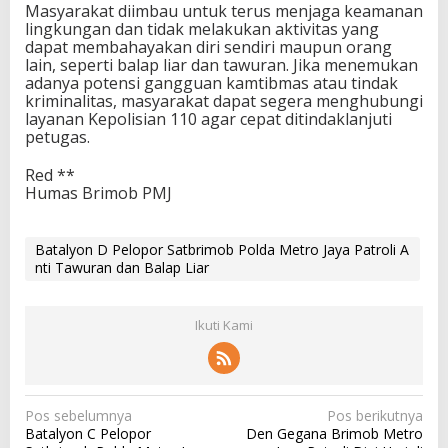
Masyarakat diimbau untuk terus menjaga keamanan
lingkungan dan tidak melakukan aktivitas yang
dapat membahayakan diri sendiri maupun orang
lain, seperti balap liar dan tawuran. Jika menemukan
adanya potensi gangguan kamtibmas atau tindak
kriminalitas, masyarakat dapat segera menghubungi
layanan Kepolisian 110 agar cepat ditindaklanjuti
petugas.
Red **
Humas Brimob PMJ
Batalyon D Pelopor Satbrimob Polda Metro Jaya Patroli A
nti Tawuran dan Balap Liar
Ikuti Kami
N
Pos sebelumnya
Pos berikutnya
Batalyon C Pelopor
Den Gegana Brimob Metro
a