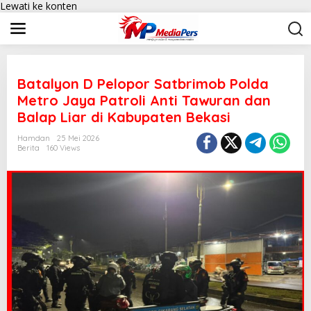
Lewati ke konten
Batalyon D Pelopor Satbrimob Polda
Metro Jaya Patroli Anti Tawuran dan
Balap Liar di Kabupaten Bekasi
Hamdan
25 Mei 2026
Berita
160 Views