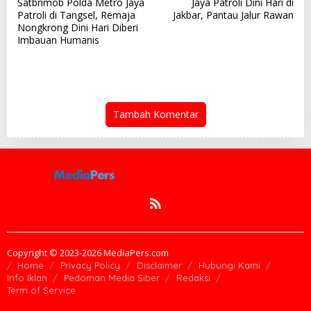
Satbrimob Polda Metro Jaya
Jaya Patroli Dini Hari di
v
Patroli di Tangsel, Remaja
Jakbar, Pantau Jalur Rawan
Nongkrong Dini Hari Diberi
i
Imbauan Humanis
g
a
s
i
Tambah Komentar
p
o
s
Copyright © 2023-2026 MediaPers.com
Home
Privacy Policy
Disclaimer
Hubungi Kami
Info Iklan
Pedoman Media Siber
Redaksi
Term of Service